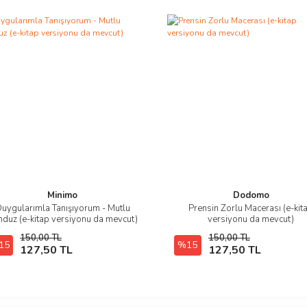
Minimo
Dodomo
uygularımla Tanışıyorum - Mutlu
Prensin Zorlu Macerası (e-kit
İncele
İncele
nduz (e-kitap versiyonu da mevcut)
versiyonu da mevcut)
150,00 TL
150,00 TL
15
E-Kitap SATIN AL
%15
E-Kitap SATIN AL
127,50 TL
127,50 TL