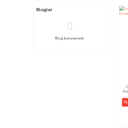
Bloglar
Blog bulunamadı.
D
Ku
%