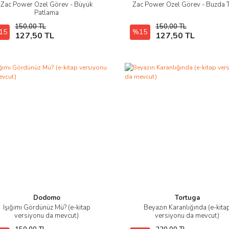
Zac Power Özel Görev - Büyük
Zac Power Özel Görev - Buzda 
İncele
İncele
Patlama
150,00 TL
150,00 TL
15
Hızlı Satın Al
%15
Hızlı Satın Al
127,50 TL
127,50 TL
Dodomo
Tortuga
Işığımı Gördünüz Mü? (e-kitap
Beyazın Karanlığında (e-kita
İncele
İncele
versiyonu da mevcut)
versiyonu da mevcut)