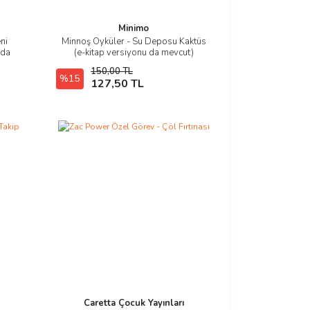
Minimo
ni
Minnoş Öyküler - Su Deposu Kaktüs
İncele
 da
(e-kitap versiyonu da mevcut)
150,00 TL
%15
E-Kitap SATIN AL
127,50 TL
Caretta Çocuk Yayınları