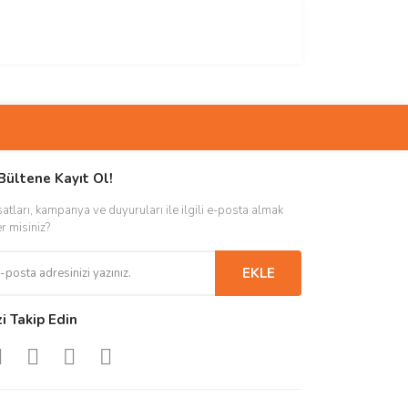
Bültene Kayıt Ol!
satları, kampanya ve duyuruları ile ilgili e-posta almak
er misiniz?
EKLE
zi Takip Edin