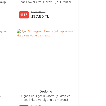
Takip
Zac Power Özel Görev - Çöl Fırtınası
İncele
150,00 TL
%15
Hızlı Satın Al
127,50 TL
Dodomo
p
Uçan Süpürgenin Gizemi (e-kitap ve
İncele
sesli kitap versiyonu da mevcut)