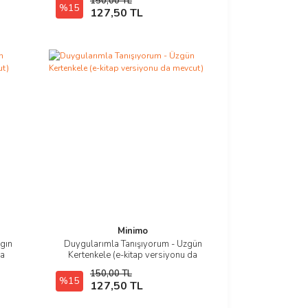
150,00 TL
%15
E-Kitap SATIN AL
127,50 TL
Minimo
gın
Duygularımla Tanışıyorum - Üzgün
İncele
da
Kertenkele (e-kitap versiyonu da
mevcut)
150,00 TL
%15
E-Kitap SATIN AL
127,50 TL