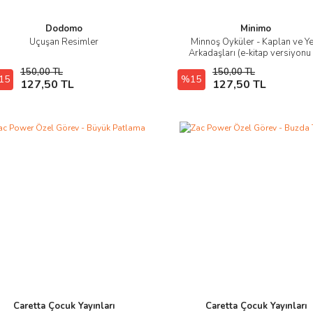
Dodomo
Minimo
Uçuşan Resimler
Minnoş Öyküler - Kaplan ve Ye
İncele
İncele
Arkadaşları (e-kitap versiyonu
mevcut)
150,00 TL
150,00 TL
15
Hızlı Satın Al
%15
E-Kitap SATIN AL
127,50 TL
127,50 TL
Caretta Çocuk Yayınları
Caretta Çocuk Yayınları