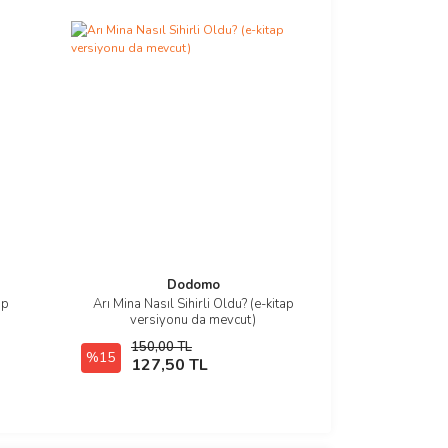
Dodomo
ap
Arı Mina Nasıl Sihirli Oldu? (e-kitap
İncele
versiyonu da mevcut)
150,00 TL
%15
E-Kitap SATIN AL
127,50 TL