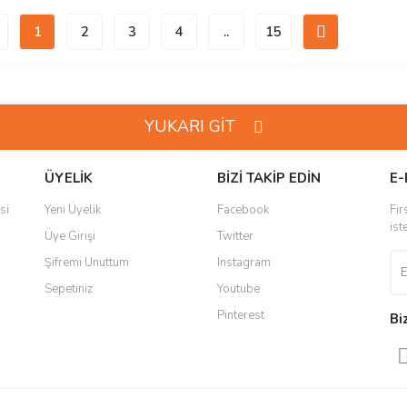
1
2
3
4
..
15
YUKARI GİT
ÜYELİK
BİZİ TAKİP EDİN
E-
si
Yeni Üyelik
Facebook
Fır
ist
Üye Girişi
Twitter
Şifremi Unuttum
Instagram
Sepetiniz
Youtube
Pinterest
Bi