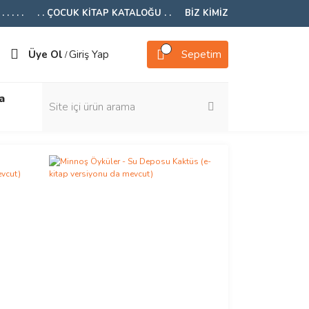
 . . . .
. . ÇOCUK KİTAP KATALOĞU . .
BİZ KİMİZ
Üye Ol
Giriş Yap
Sepetim
/
a