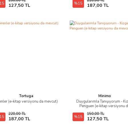
150,00 TL
220,00 TL
15
E-Kitap SATIN AL
%15
E-Kitap SATIN AL
127,50 TL
187,00 TL
Tortuga
Minimo
enler (e-kitap versiyonu da mevcut)
Duygularımla Tanışıyorum - Kız
İncele
İncele
Penguen (e-kitap versiyonu 
mevcut)
220,00 TL
150,00 TL
15
E-Kitap SATIN AL
%15
E-Kitap SATIN AL
187,00 TL
127,50 TL