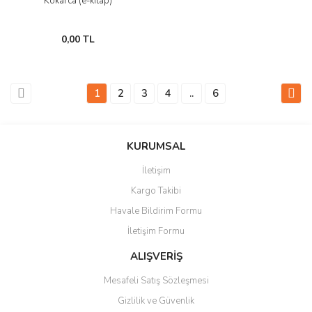
Kokarca (e-kitap)
0,00 TL
1
2
3
4
..
6
KURUMSAL
İletişim
Kargo Takibi
Havale Bildirim Formu
İletişim Formu
ALIŞVERİŞ
Mesafeli Satış Sözleşmesi
Gizlilik ve Güvenlik