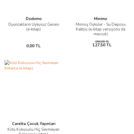
Dodomo
Minimo
Oyuncakların Uykusuz Gecesi
Minnoş Öyküler - Su Deposu
(e-kitap)
Kaktüs (e-kitap versiyonu da
mevcut)
150,00 TL
127,50 TL
0,00 TL
Caretta Çocuk Yayınları
Kötü Kokusunu Hiç Sevmeyen