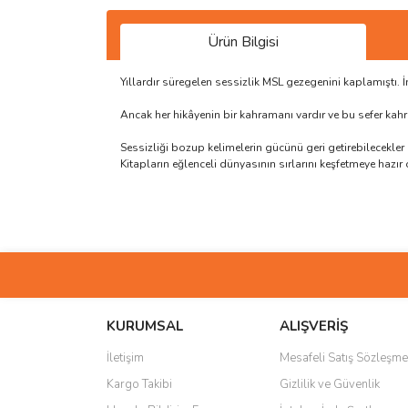
Ürün Bilgisi
Yıllardır süregelen sessizlik MSL gezegenini kaplamıştı. İ
Ancak her hikâyenin bir kahramanı vardır ve bu sefer ka
Sessizliği bozup kelimelerin gücünü geri getirebilecekler
Kitapların eğlenceli dünyasının sırlarını keşfetmeye hazır 
Bu ürünün fiyat bilgisi, resim, ürün açıklamalarında 
Görüş ve önerileriniz için teşekkür ederiz.
Ürün resmi kalitesiz, bozuk veya görüntülenemiyo
Ürün açıklamasında eksik bilgiler bulunuyor.
KURUMSAL
ALIŞVERİŞ
Ürün bilgilerinde hatalar bulunuyor.
İletişim
Mesafeli Satış Sözleşme
Ürün fiyatı diğer sitelerden daha pahalı.
Kargo Takibi
Gizlilik ve Güvenlik
Bu ürüne benzer farklı alternatifler olmalı.