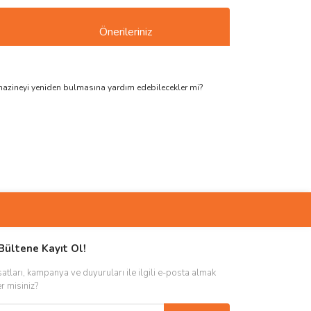
Önerileriniz
 hazineyi yeniden bulmasına yardım edebilecekler mi?
ımıza iletebilirsiniz.
Bültene Kayıt Ol!
satları, kampanya ve duyuruları ile ilgili e-posta almak
er misiniz?