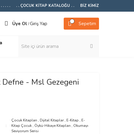
 . . . .
. . ÇOCUK KİTAP KATALOĞU . .
BİZ KİMİZ
Üye Ol
Giriş Yap
Sepetim
/
a
 Defne - Msl Gezegeni
Çocuk Kitapları
,
Dijital Kitaplar
,
E-Kitap
,
E-
Kitap Çocuk
,
Öykü-Hikaye Kitapları
,
Okumayı
Seviyorum Serisi