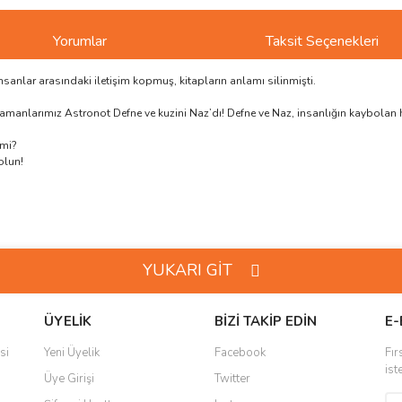
Yorumlar
Taksit Seçenekleri
nsanlar arasındaki iletişim kopmuş, kitapların anlamı silinmişti.
hramanlarımız Astronot Defne ve kuzini Naz’dı! Defne ve Naz, insanlığın kaybolan
 mi?
olun!
ve diğer konularda yetersiz gördüğünüz noktaları öneri formunu kullanarak taraf
Bu ürüne ilk yorumu siz yapın!
YUKARI GİT
r.
Yorum Yaz
ÜYELİK
BİZİ TAKİP EDİN
E-
si
Yeni Üyelik
Facebook
Fır
ist
Üye Girişi
Twitter