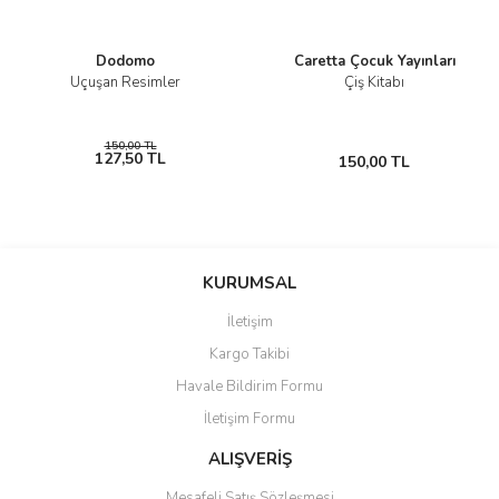
Dodomo
Caretta Çocuk Yayınları
Uçuşan Resimler
Çiş Kitabı
150,00 TL
127,50 TL
150,00 TL
KURUMSAL
İletişim
Kargo Takibi
Havale Bildirim Formu
İletişim Formu
ALIŞVERİŞ
Mesafeli Satış Sözleşmesi