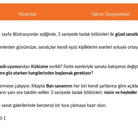
Yorumlar
Taksit Seçenekleri
sayfa illüstrasyonlar eşliğinde, 3 saniyede taslak bölümleri ile
güzel sanatl
mlerden günümüze, sanatçılar kendi eşsiz kişiliklerini eserleri yoluyla or
lasik uyumu
ndan
Kübizme
evrildi? Farklı eserleriyle sanata bakışımızı de
lere göz atarken hangilerinden başlamak gerekiyor?
vermeye çalışıyor. Kitapta
Batı sanatının
her biri kendi şartlarına göre açı
rın yanı sıra takdim edilen 3 saniyede taslak bölümleri;
resim ve heykeller
 sanat galerilerinde benzersiz bir tura çıkmaya hazır olun.
3-1
ve diğer konularda yetersiz gördüğünüz noktaları öneri formunu kullanarak taraf