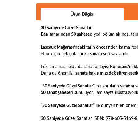
Ürün Bilgisi
30 Saniyede Güzel Sanatlar
Batı sanatından 50 şaheser
; yedi bölüm altında, tam 
Lascaux Mağarası
’ndaki tarih öncesinden kalma resi
etmek için pek çok harika
sanat eseri
sayılabilir.
Peki ama nasıl oldu da sanat anlayışı
Rönesans’ın k
Daha da önemlisi,
sanata bakışımızı değiştiren eser
“
30 Saniyede Güzel Sanatlar
”, bu soruların yanıtını 
50 sanat şaheseri
sunuluyor. Tam sayfa illüstrasyonla
“
30 Saniyede Güzel Sanatlar
” ile dünyanın en önemli
30 Saniyede Güzel Sanatlar ISBN: 978-605-5169-8
Bu ürünün fiyat bilgisi, resim, ürün açıklamalarında 