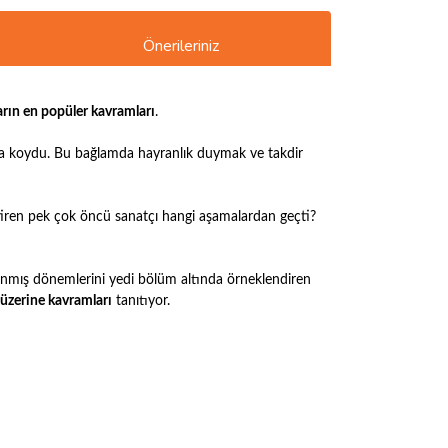
Önerileriniz
arın en popüler kavramları
.
taya koydu. Bu bağlamda hayranlık duymak ve takdir
ğiştiren pek çok öncü sanatçı hangi aşamalardan geçti?
klanmış dönemlerini yedi bölüm altında örneklendiren
 üzerine kavramları
tanıtıyor.
ımıza iletebilirsiniz.