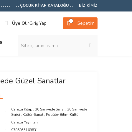
 . . . .
. . ÇOCUK KİTAP KATALOĞU . .
BİZ KİMİZ
Üye Ol
Giriş Yap
Sepetim
/
a
ede Güzel Sanatlar
L
Caretta Kitap
,
30 Saniyede Serisi
,
30 Saniyede
Serisi
,
Kültür-Sanat
,
Popüler Bilim-Kültür
Caretta Yayınları
9786055169831