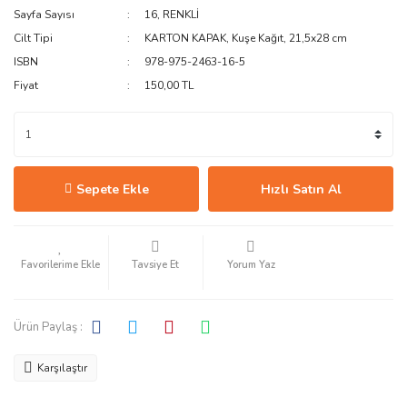
Sayfa Sayısı
16, RENKLİ
Cilt Tipi
KARTON KAPAK, Kuşe Kağıt, 21,5x28 cm
ISBN
978-975-2463-16-5
Fiyat
150,00 TL
Sepete Ekle
Hızlı Satın Al
Tavsiye Et
Yorum Yaz
Ürün Paylaş :
Karşılaştır