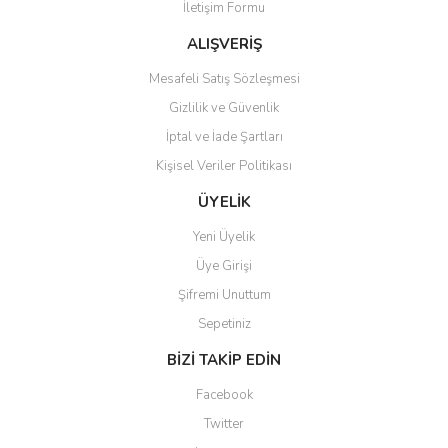
İletişim Formu
Ürün bilgilerinde hatalar bulunuyor.
Ürün fiyatı diğer sitelerden daha pahalı.
ALIŞVERİŞ
Bu ürüne benzer farklı alternatifler olmalı.
Mesafeli Satış Sözleşmesi
Gizlilik ve Güvenlik
İptal ve İade Şartları
Kişisel Veriler Politikası
Gönder
ÜYELİK
Yeni Üyelik
Üye Girişi
Şifremi Unuttum
Sepetiniz
BİZİ TAKİP EDİN
Facebook
Twitter