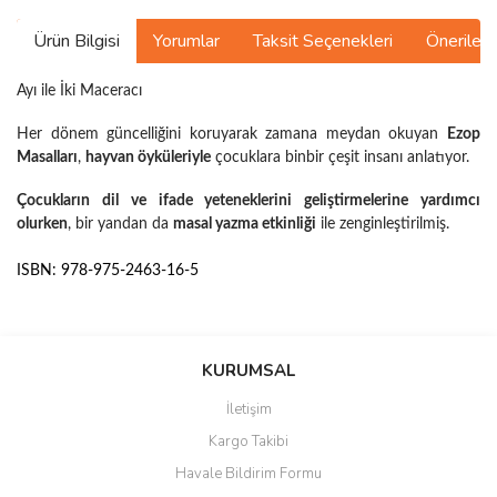
Ürün Bilgisi
Yorumlar
Taksit Seçenekleri
Önerilerin
Ayı ile İki Maceracı
Her dönem güncelliğini koruyarak zamana meydan okuyan
Ezop
Masalları
,
hayvan öyküleriyle
çocuklara binbir çeşit insanı anlatıyor.
Çocukların dil ve ifade yeteneklerini geliştirmelerine yardımcı
olurken
, bir yandan da
masal yazma etkinliği
ile zenginleştirilmiş.
ISBN: 978-975-2463-16-5
Bu ürünün fiyat bilgisi, resim, ürün açıklamalarında ve diğer
konularda yetersiz gördüğünüz noktaları öneri formunu kullanarak
Bu ürüne ilk yorumu siz yapın!
KURUMSAL
tarafımıza iletebilirsiniz.
Görüş ve önerileriniz için teşekkür ederiz.
İletişim
Yorum Yaz
Kargo Takibi
Ürün resmi kalitesiz, bozuk veya görüntülenemiyor.
Havale Bildirim Formu
Ürün açıklamasında eksik bilgiler bulunuyor.