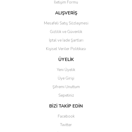
İletişim Formu
Ürün bilgilerinde hatalar bulunuyor.
Ürün fiyatı diğer sitelerden daha pahalı.
ALIŞVERİŞ
Bu ürüne benzer farklı alternatifler olmalı.
Mesafeli Satış Sözleşmesi
Gizlilik ve Güvenlik
İptal ve İade Şartları
Kişisel Veriler Politikası
Gönder
ÜYELİK
Yeni Üyelik
Üye Girişi
Şifremi Unuttum
Sepetiniz
BİZİ TAKİP EDİN
Facebook
Twitter