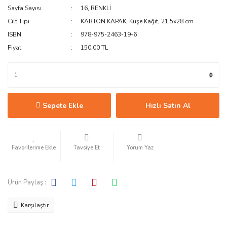
Sayfa Sayısı
16, RENKLİ
Cilt Tipi
KARTON KAPAK, Kuşe Kağıt, 21,5x28 cm
ISBN
978-975-2463-19-6
Fiyat
150,00 TL
Sepete Ekle
Hızlı Satın Al
Tavsiye Et
Yorum Yaz
Ürün Paylaş :
Karşılaştır