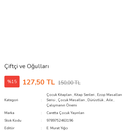
Çiftçi ve Oğulları
127,50 TL
%15
150,00 TL
Çocuk Kitapları
,
Kitap Serileri
,
Ezop Masalları
Kategori
Serisi
,
Çocuk Masalları
,
Dürüstlük
,
Aile
,
Çalışmanın Önemi
Marka
Caretta Çocuk Yayınları
Stok Kodu
9789752463196
Editör
E. Murat Yığcı