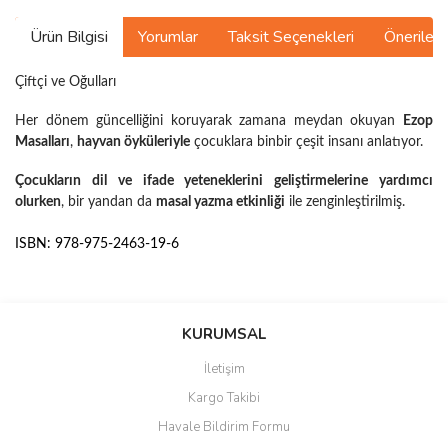
Ürün Bilgisi
Yorumlar
Taksit Seçenekleri
Önerilerin
Çiftçi ve Oğulları
Her dönem güncelliğini koruyarak zamana meydan okuyan
Ezop
Masalları
,
hayvan öyküleriyle
çocuklara binbir çeşit insanı anlatıyor.
Çocukların dil ve ifade yeteneklerini geliştirmelerine yardımcı
olurken
, bir yandan da
masal yazma etkinliği
ile zenginleştirilmiş.
ISBN: 978-975-2463-19-6
Bu ürünün fiyat bilgisi, resim, ürün açıklamalarında ve diğer
konularda yetersiz gördüğünüz noktaları öneri formunu kullanarak
Bu ürüne ilk yorumu siz yapın!
KURUMSAL
tarafımıza iletebilirsiniz.
Görüş ve önerileriniz için teşekkür ederiz.
İletişim
Yorum Yaz
Kargo Takibi
Ürün resmi kalitesiz, bozuk veya görüntülenemiyor.
Havale Bildirim Formu
Ürün açıklamasında eksik bilgiler bulunuyor.