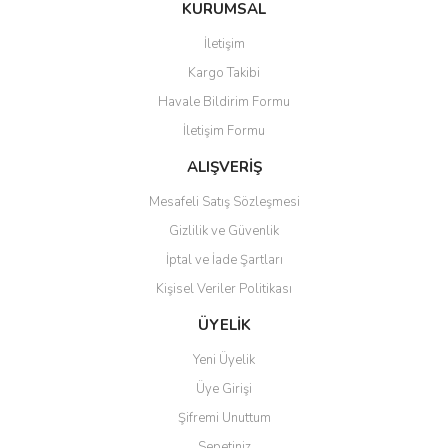
Bu ürüne ilk yorumu siz yapın!
KURUMSAL
tarafımıza iletebilirsiniz.
Görüş ve önerileriniz için teşekkür ederiz.
İletişim
Yorum Yaz
Kargo Takibi
Ürün resmi kalitesiz, bozuk veya görüntülenemiyor.
Havale Bildirim Formu
Ürün açıklamasında eksik bilgiler bulunuyor.
İletişim Formu
Ürün bilgilerinde hatalar bulunuyor.
Ürün fiyatı diğer sitelerden daha pahalı.
ALIŞVERİŞ
Bu ürüne benzer farklı alternatifler olmalı.
Mesafeli Satış Sözleşmesi
Gizlilik ve Güvenlik
İptal ve İade Şartları
Kişisel Veriler Politikası
Gönder
ÜYELİK
Yeni Üyelik
Üye Girişi
Şifremi Unuttum
Sepetiniz