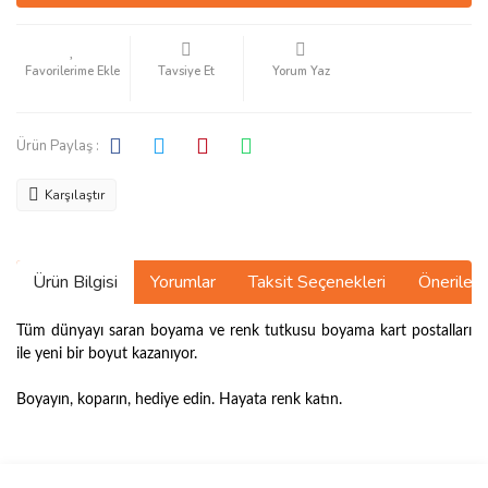
Tavsiye Et
Yorum Yaz
Ürün Paylaş :
Karşılaştır
Ürün Bilgisi
Yorumlar
Taksit Seçenekleri
Önerilerin
Tüm dünyayı saran boyama ve renk tutkusu boyama kart postalları
ile yeni bir boyut kazanıyor.
Boyayın, koparın, hediye edin. Hayata renk katın.
Bu ürünün fiyat bilgisi, resim, ürün açıklamalarında ve diğer
konularda yetersiz gördüğünüz noktaları öneri formunu kullanarak