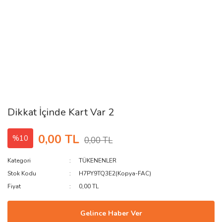
Dikkat İçinde Kart Var 2
0,00 TL
%10
0,00 TL
Kategori
TÜKENENLER
Stok Kodu
H7PY9TQ3E2(Kopya-FAC)
Fiyat
0,00 TL
Gelince Haber Ver