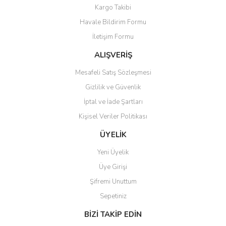
Yorum Yaz
Kargo Takibi
Ürün resmi kalitesiz, bozuk veya görüntülenemiyor.
Havale Bildirim Formu
Ürün açıklamasında eksik bilgiler bulunuyor.
İletişim Formu
Ürün bilgilerinde hatalar bulunuyor.
Ürün fiyatı diğer sitelerden daha pahalı.
ALIŞVERİŞ
Bu ürüne benzer farklı alternatifler olmalı.
Mesafeli Satış Sözleşmesi
Gizlilik ve Güvenlik
İptal ve İade Şartları
Kişisel Veriler Politikası
Gönder
ÜYELİK
Yeni Üyelik
Üye Girişi
Şifremi Unuttum
Sepetiniz
BİZİ TAKİP EDİN