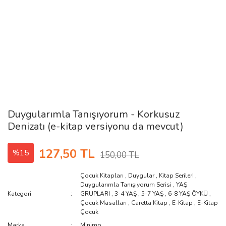
Duygularımla Tanışıyorum - Korkusuz
Denizatı (e-kitap versiyonu da mevcut)
127,50 TL
%15
150,00 TL
Çocuk Kitapları
,
Duygular
,
Kitap Serileri
,
Duygularımla Tanışıyorum Serisi
,
YAŞ
Kategori
GRUPLARI
,
3-4 YAŞ
,
5-7 YAŞ
,
6-8 YAŞ ÖYKÜ
,
Çocuk Masalları
,
Caretta Kitap
,
E-Kitap
,
E-Kitap
Çocuk
Marka
Minimo