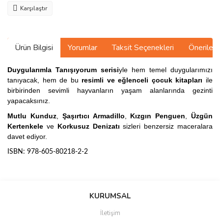
Karşılaştır
Ürün Bilgisi
Yorumlar
Taksit Seçenekleri
Önerilerin
Duygularımla Tanışıyorum serisi
yle hem temel duygularımızı
tanıyacak, hem de bu
resimli ve eğlenceli çocuk kitapları
ile
birbirinden sevimli hayvanların yaşam alanlarında gezinti
yapacaksınız.
Mutlu Kunduz
,
Şaşırtıcı Armadillo
,
Kızgın Penguen
,
Üzgün
Kertenkele
ve
Korkusuz Denizatı
sizleri benzersiz maceralara
davet ediyor.
ISBN: 978-605-80218-2-2
Bu ürünün fiyat bilgisi, resim, ürün açıklamalarında ve diğer
konularda yetersiz gördüğünüz noktaları öneri formunu kullanarak
Bu ürüne ilk yorumu siz yapın!
KURUMSAL
tarafımıza iletebilirsiniz.
Görüş ve önerileriniz için teşekkür ederiz.
İletişim