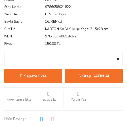
Stok Kodu
9786058021822
Yazar Adı
E. Murat Yığcı
Sayfa Sayısı
16, RENKLİ
Cilt Tipi
KARTON KAPAK, Kuşe Kağıt, 21,5x28 cm
ISBN
978-605-80218-2-2
Fiyat
150,00 TL
Sepete Ekle
E-Kitap SATIN AL
Tavsiye Et
Yorum Yaz
Ürün Paylaş :