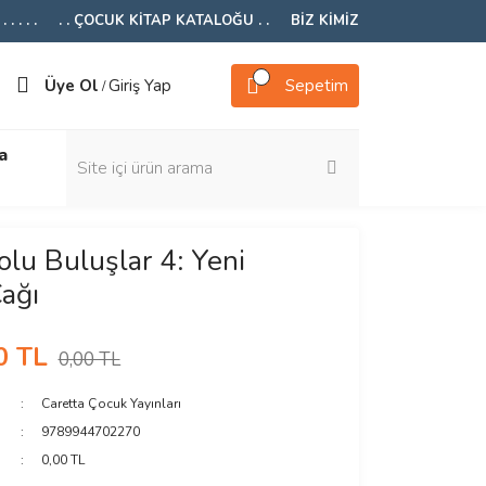
 . . . .
. . ÇOCUK KİTAP KATALOĞU . .
BİZ KİMİZ
Üye Ol
Giriş Yap
Sepetim
/
a
lu Buluşlar 4: Yeni
Çağı
0 TL
0,00 TL
Caretta Çocuk Yayınları
9789944702270
0,00 TL