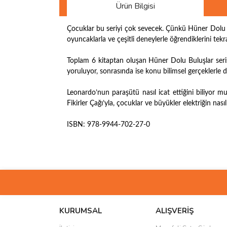
Ürün Bilgisi
Çocuklar bu seriyi çok sevecek. Çünkü Hüner Dolu Bu
oyuncaklarla ve çeşitli deneylerle öğrendiklerini tekr
Toplam 6 kitaptan oluşan Hüner Dolu Buluşlar serisi
yoruluyor, sonrasında ise konu bilimsel gerçeklerle
Leonardo’nun paraşütü nasıl icat ettiğini biliyor m
Fikirler Çağı’yla, çocuklar ve büyükler elektriğin na
ISBN: 978-9944-702-27-0
Bu ürünün fiyat bilgisi, resim, ürün açıklamalarında 
Görüş ve önerileriniz için teşekkür ederiz.
Ürün resmi kalitesiz, bozuk veya görüntülenemiyo
Ürün açıklamasında eksik bilgiler bulunuyor.
KURUMSAL
ALIŞVERİŞ
Ürün bilgilerinde hatalar bulunuyor.