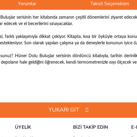
Yorumlar
Taksit Seçenekleri
luşlar serisinin her kitabında zamanın çeşitli dönemlerini ziyaret edecekl
ar edecek ve el becerilerini sınayacaklar.
, farklı yaklaşımıyla dikkat çekiyor. Kitapta, kısa bir öyküyle ortaya ko
 destekleniyor. Son olarak yapılan çalışma ya da deneylerle konunun iyice 
usunuz? Hüner Dolu Buluşlar serisinin dördüncü kitabıyla, tarihin derinli
sıl depolanır hale geldiğini öğrenecek, kendi termometrenizle ısıyı ölçecek
ve diğer konularda yetersiz gördüğünüz noktaları öneri formunu kullanarak taraf
Bu ürüne ilk yorumu siz yapın!
YUKARI GİT
r.
Yorum Yaz
ÜYELİK
BİZİ TAKİP EDİN
E-