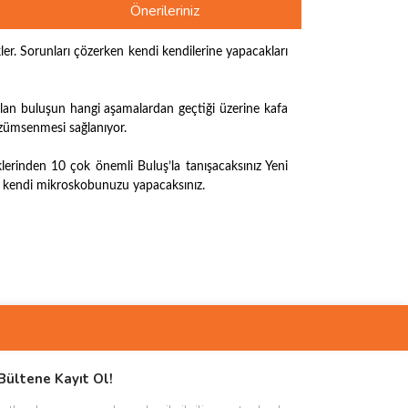
Önerileriniz
er. Sorunları çözerken kendi kendilerine yapacakları
nulan buluşun hangi aşamalardan geçtiği üzerine kafa
özümsenmesi sağlanıyor.
klerinden 10 çok önemli Buluş’la tanışacaksınız Yeni
 ve kendi mikroskobunuzu yapacaksınız.
ımıza iletebilirsiniz.
Bültene Kayıt Ol!