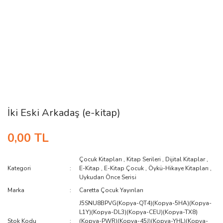
İki Eski Arkadaş (e-kitap)
0,00 TL
Çocuk Kitapları
,
Kitap Serileri
,
Dijital Kitaplar
,
Kategori
E-Kitap
,
E-Kitap Çocuk
,
Öykü-Hikaye Kitapları
,
Uykudan Önce Serisi
Marka
Caretta Çocuk Yayınları
J5SNU8BPVG(Kopya-QT4)(Kopya-5HA)(Kopya-
L1Y)(Kopya-DL3)(Kopya-CEU)(Kopya-TX8)
Stok Kodu
(Kopya-PWR)(Kopya-45J)(Kopya-YHL)(Kopya-