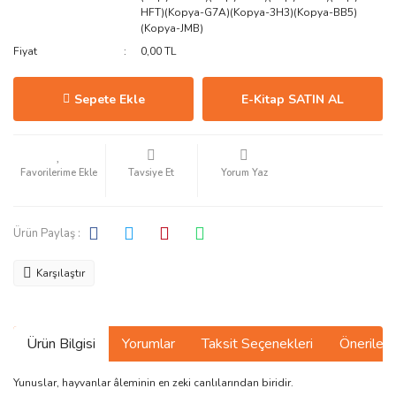
HFT)(Kopya-G7A)(Kopya-3H3)(Kopya-BB5)
(Kopya-JMB)
Fiyat
0,00 TL
Sepete Ekle
E-Kitap SATIN AL
Tavsiye Et
Yorum Yaz
Ürün Paylaş :
Karşılaştır
Ürün Bilgisi
Yorumlar
Taksit Seçenekleri
Önerilerin
Yunuslar, hayvanlar âleminin en zeki canlılarından biridir.