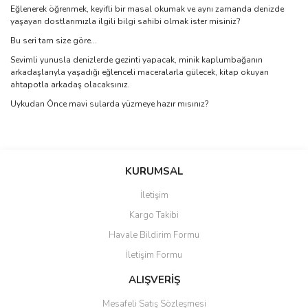
Eğlenerek öğrenmek, keyifli bir masal okumak ve aynı zamanda denizde
yaşayan dostlarımızla ilgili bilgi sahibi olmak ister misiniz?
Bu seri tam size göre...
Sevimli yunusla denizlerde gezinti yapacak, minik kaplumbağanın
arkadaşlarıyla yaşadığı eğlenceli maceralarla gülecek, kitap okuyan
ahtapotla arkadaş olacaksınız.
Uykudan Önce mavi sularda yüzmeye hazır mısınız?
Bu ürünün fiyat bilgisi, resim, ürün açıklamalarında ve diğer
konularda yetersiz gördüğünüz noktaları öneri formunu kullanarak
Bu ürüne ilk yorumu siz yapın!
KURUMSAL
tarafımıza iletebilirsiniz.
Görüş ve önerileriniz için teşekkür ederiz.
İletişim
Yorum Yaz
Kargo Takibi
Ürün resmi kalitesiz, bozuk veya görüntülenemiyor.
Havale Bildirim Formu
Ürün açıklamasında eksik bilgiler bulunuyor.
İletişim Formu
Ürün bilgilerinde hatalar bulunuyor.
Ürün fiyatı diğer sitelerden daha pahalı.
ALIŞVERİŞ
Bu ürüne benzer farklı alternatifler olmalı.
Mesafeli Satış Sözleşmesi