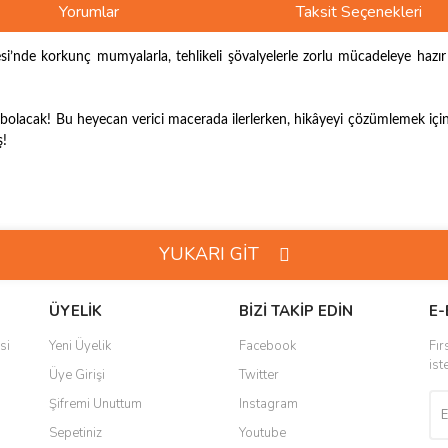
Yorumlar
Taksit Seçenekleri
i’nde korkunç mumyalarla, tehlikeli şövalyelerle zorlu mücadeleye hazır
ybolacak! Bu heyecan verici macerada ilerlerken, hikâyeyi çözümlemek içi
ş!
ve diğer konularda yetersiz gördüğünüz noktaları öneri formunu kullanarak taraf
Bu ürüne ilk yorumu siz yapın!
YUKARI GİT
r.
Yorum Yaz
ÜYELİK
BİZİ TAKİP EDİN
E-
si
Yeni Üyelik
Facebook
Fır
ist
Üye Girişi
Twitter
Şifremi Unuttum
Instagram
Sepetiniz
Youtube