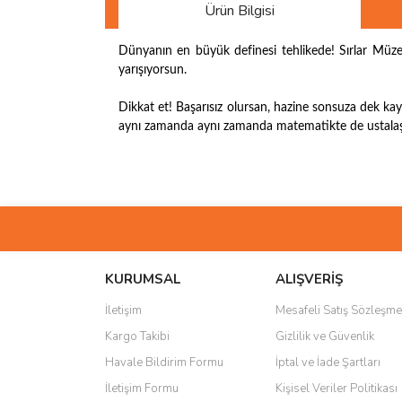
Ürün Bilgisi
Dünyanın en büyük definesi tehlikede! Sırlar Müzes
yarışıyorsun.
Dikkat et! Başarısız olursan, hazine sonsuza dek ka
aynı zamanda aynı zamanda matematikte de ustala
Bu ürünün fiyat bilgisi, resim, ürün açıklamalarında 
Görüş ve önerileriniz için teşekkür ederiz.
Ürün resmi kalitesiz, bozuk veya görüntülenemiyo
Ürün açıklamasında eksik bilgiler bulunuyor.
KURUMSAL
ALIŞVERİŞ
Ürün bilgilerinde hatalar bulunuyor.
İletişim
Mesafeli Satış Sözleşme
Ürün fiyatı diğer sitelerden daha pahalı.
Kargo Takibi
Gizlilik ve Güvenlik
Bu ürüne benzer farklı alternatifler olmalı.
Havale Bildirim Formu
İptal ve İade Şartları
İletişim Formu
Kişisel Veriler Politikası