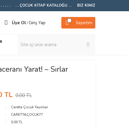
 . . . .
. . ÇOCUK KİTAP KATALOĞU . .
BİZ KİMİZ
Üye Ol
Giriş Yap
Sepetim
/
a
eranı Yarat! – Sırlar
0 TL
0,00 TL
Caretta Çocuk Yayınları
CARETTAÇOCUK77
0,00 TL