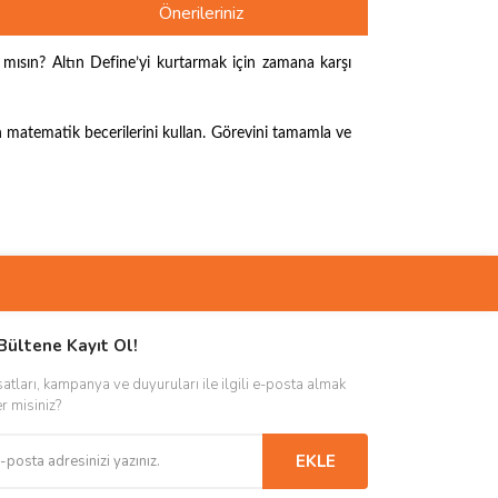
Önerileriniz
 mısın? Altın Define’yi kurtarmak için zamana karşı
n matematik becerilerini kullan. Görevini tamamla ve
ımıza iletebilirsiniz.
Bültene Kayıt Ol!
satları, kampanya ve duyuruları ile ilgili e-posta almak
er misiniz?
EKLE