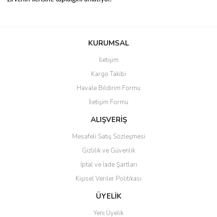
Bu ürünün fiyat bilgisi, resim, ürün açıklamalarında ve diğer
konularda yetersiz gördüğünüz noktaları öneri formunu kullanarak
Bu ürüne ilk yorumu siz yapın!
KURUMSAL
tarafımıza iletebilirsiniz.
Görüş ve önerileriniz için teşekkür ederiz.
İletişim
Yorum Yaz
Kargo Takibi
Ürün resmi kalitesiz, bozuk veya görüntülenemiyor.
Havale Bildirim Formu
Ürün açıklamasında eksik bilgiler bulunuyor.
İletişim Formu
Ürün bilgilerinde hatalar bulunuyor.
Ürün fiyatı diğer sitelerden daha pahalı.
ALIŞVERİŞ
Bu ürüne benzer farklı alternatifler olmalı.
Mesafeli Satış Sözleşmesi
Gizlilik ve Güvenlik
İptal ve İade Şartları
Kişisel Veriler Politikası
Gönder
ÜYELİK
Yeni Üyelik