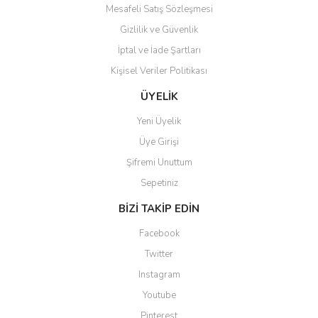
Bu ürüne benzer farklı alternatifler olmalı.
Mesafeli Satış Sözleşmesi
Gizlilik ve Güvenlik
İptal ve İade Şartları
Kişisel Veriler Politikası
Gönder
ÜYELİK
Yeni Üyelik
Üye Girişi
Şifremi Unuttum
Sepetiniz
BİZİ TAKİP EDİN
Facebook
Twitter
Instagram
Youtube
Pinterest