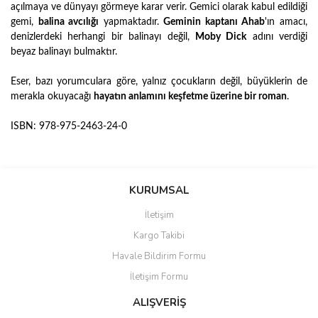
açılmaya ve dünyayı görmeye karar verir. Gemici olarak kabul edildiği
gemi,
balina avcılığı
yapmaktadır.
Geminin kaptanı Ahab
'ın amacı,
denizlerdeki herhangi bir balinayı değil,
Moby Dick
adını verdiği
beyaz balinayı bulmaktır.
Eser, bazı yorumculara göre, yalnız çocukların değil, büyüklerin de
merakla okuyacağı
hayatın anlamını keşfetme üzerine bir roman
.
ISBN: 978-975-2463-24-0
Bu ürünün fiyat bilgisi, resim, ürün açıklamalarında ve diğer
konularda yetersiz gördüğünüz noktaları öneri formunu kullanarak
Bu ürüne ilk yorumu siz yapın!
KURUMSAL
tarafımıza iletebilirsiniz.
Görüş ve önerileriniz için teşekkür ederiz.
İletişim
Yorum Yaz
Kargo Takibi
Ürün resmi kalitesiz, bozuk veya görüntülenemiyor.
Havale Bildirim Formu
Ürün açıklamasında eksik bilgiler bulunuyor.
İletişim Formu
Ürün bilgilerinde hatalar bulunuyor.
Ürün fiyatı diğer sitelerden daha pahalı.
ALIŞVERİŞ