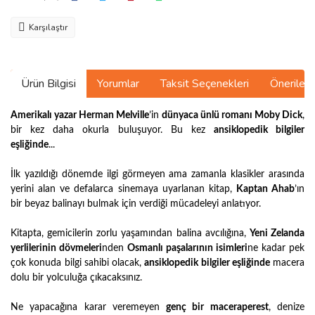
Karşılaştır
Ürün Bilgisi
Yorumlar
Taksit Seçenekleri
Önerilerin
Amerikalı yazar Herman Melville
’in
dünyaca ünlü romanı Moby Dick
,
bir kez daha okurla buluşuyor. Bu kez
ansiklopedik bilgiler
eşliğinde
...
İlk yazıldığı dönemde ilgi görmeyen ama zamanla klasikler arasında
yerini alan ve defalarca sinemaya uyarlanan kitap,
Kaptan Ahab
’ın
bir beyaz balinayı bulmak için verdiği mücadeleyi anlatıyor.
Kitapta, gemicilerin zorlu yaşamından balina avcılığına,
Yeni Zelanda
yerlilerinin dövmeleri
nden
Osmanlı paşalarının isimleri
ne kadar pek
çok konuda bilgi sahibi olacak,
ansiklopedik bilgiler eşliğinde
macera
dolu bir yolculuğa çıkacaksınız.
Ne yapacağına karar veremeyen
genç bir maceraperest
, denize