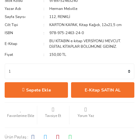
Stok Kodu
9789752463240
Yazar Adı
Herman Melville
Sayfa Sayısı
112, RENKLİ
Cilt Tipi
KARTON KAPAK, Kitap Kağıdı, 12x21,5 cm
ISBN
978-975-2463-24-0
BU KİTABIN e-kitap VERSİYONU MEVCUT.
E-Kitap
DİJİTAL KİTAPLAR BÖLÜMÜNE GİDİNİZ.
Fiyat
150,00 TL
Sepete Ekle
E-Kitap SATIN AL
Tavsiye Et
Yorum Yaz
Ürün Paylaş :