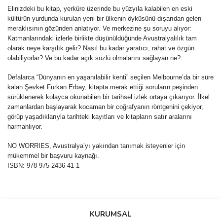
Elinizdeki bu kitap, yerküre üzerinde bu yüzyıla kalabilen en eski
kültürün yurdunda kurulan yeni bir ülkenin öyküsünü dışarıdan gelen
meraklısının gözünden anlatıyor. Ve merkezine şu soruyu alıyor:
Katmanlarındaki izlerle birlikte düşünüldüğünde Avustralyalılık tam
olarak neye karşılık gelir? Nasıl bu kadar yaratıcı, rahat ve özgün
olabiliyorlar? Ve bu kadar açık sözlü olmalarını sağlayan ne?
Defalarca “Dünyanın en yaşanılabilir kenti” seçilen Melbourne’da bir süre
kalan Şevket Furkan Erbay, kitapta merak ettiği soruların peşinden
sürüklenerek kolayca okunabilen bir tarihsel izlek ortaya çıkarıyor. İlkel
zamanlardan başlayarak kocaman bir coğrafyanın röntgenini çekiyor,
görüp yaşadıklarıyla tarihteki kayıtları ve kitapların satır aralarını
harmanlıyor.
NO WORRIES, Avustralya’yı yakından tanımak isteyenler için
mükemmel bir başvuru kaynağı.
ISBN: 978-975-2436-41-1
Bu ürünün fiyat bilgisi, resim, ürün açıklamalarında ve diğer
konularda yetersiz gördüğünüz noktaları öneri formunu kullanarak
Bu ürüne ilk yorumu siz yapın!
KURUMSAL
tarafımıza iletebilirsiniz.