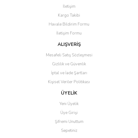
Görüş ve önerileriniz için teşekkür ederiz.
İletişim
Yorum Yaz
Kargo Takibi
Ürün resmi kalitesiz, bozuk veya görüntülenemiyor.
Havale Bildirim Formu
Ürün açıklamasında eksik bilgiler bulunuyor.
İletişim Formu
Ürün bilgilerinde hatalar bulunuyor.
Ürün fiyatı diğer sitelerden daha pahalı.
ALIŞVERİŞ
Bu ürüne benzer farklı alternatifler olmalı.
Mesafeli Satış Sözleşmesi
Gizlilik ve Güvenlik
İptal ve İade Şartları
Kişisel Veriler Politikası
Gönder
ÜYELİK
Yeni Üyelik
Üye Girişi
Şifremi Unuttum
Sepetiniz