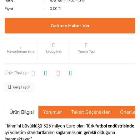
ISBN
978-9944-702-40-9
Fiyat
0,00 TL
Gelince Haber Ver
Tavsiye Et
Yorum Yaz
Ürün Paylaş :
Karşılaştır
Ürün Bilgisi
Yorumlar
Taksit Seçenekleri
Önerilerin
“Tahmini büyüklüğü 525 milyon Euro olan
Türk futbol endüstrisinde
iyi yönetim standartlarının sağlanmasının gerekli olduğuna
inanmaktayız.”