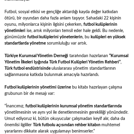
Futbol, sosyal etkisi ve gençliğe aktardığı kayda değer katkıdan
ötürü, bir oyundan daha fazla anlam taşıyor. Sahadaki 22 kişinin
oyunu, milyonlarca kişinin ilgisini çekerken,
futbol kulüplerinin
yönetimleri
ise, artık milyonları temsil eder hale geldi. Bu nedenle,
günümüzde
futbol kulüplerini yönetenlerin
, bu
kulüpleri en yüksek
standartlarda yönetme
sorumluluğu var artık.
Türkiye Kurumsal Yönetim Derneği
tarafından hazırlanan
“Kurumsal
Yönetim İlkeleri Işığında Türk Futbol Kulüpleri Yönetim Rehberi”
,
Türk futbol endüstrisinde
uluslararası yönetim standartlarının
sağlanmasına katkıda bulunmak amacıyla
hazırlandı.
Futbol kulüplerinin yönetimi üzerine
bu kitabı hazırlayan çalışma
grubunun bir de mesajı var:
“İnancımız,
futbol kulüplerinin kurumsal yönetim standartlarında
yönetilmesinin ve aynı yol ile denetlenmesinin
gerekliliği yönündedir.
Umut ediyoruz ki, bütün okuyucular çalışmadan keyif
alır, daha da
önemlisi ilgililer
Türk futbolu açısından rehber kitabın
muhtemel
yararlarını dikkate alarak uygulamayı benimserler.”