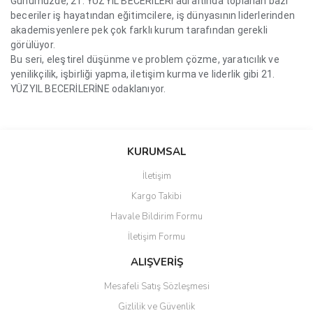
Günümüzde, 21. YÜZYIL BECERİLERİ adı altında toplanan bazı
beceriler iş hayatından eğitimcilere, iş dünyasının liderlerinden
akademisyenlere pek çok farklı kurum tarafından gerekli
görülüyor.
Bu seri, eleştirel düşünme ve problem çözme, yaratıcılık ve
yenilikçilik, işbirliği yapma, iletişim kurma ve liderlik gibi 21.
YÜZYIL BECERİLERİNE odaklanıyor.
Bu ürünün fiyat bilgisi, resim, ürün açıklamalarında ve diğer
konularda yetersiz gördüğünüz noktaları öneri formunu kullanarak
Bu ürüne ilk yorumu siz yapın!
KURUMSAL
tarafımıza iletebilirsiniz.
Görüş ve önerileriniz için teşekkür ederiz.
İletişim
Yorum Yaz
Kargo Takibi
Ürün resmi kalitesiz, bozuk veya görüntülenemiyor.
Havale Bildirim Formu
Ürün açıklamasında eksik bilgiler bulunuyor.
İletişim Formu
Ürün bilgilerinde hatalar bulunuyor.
Ürün fiyatı diğer sitelerden daha pahalı.
ALIŞVERİŞ
Bu ürüne benzer farklı alternatifler olmalı.
Mesafeli Satış Sözleşmesi
Gizlilik ve Güvenlik