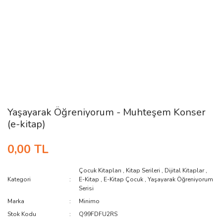
Yaşayarak Öğreniyorum - Muhteşem Konser
(e-kitap)
0,00 TL
Çocuk Kitapları
,
Kitap Serileri
,
Dijital Kitaplar
,
Kategori
E-Kitap
,
E-Kitap Çocuk
,
Yaşayarak Öğreniyorum
Serisi
Marka
Minimo
Stok Kodu
Q99FDFU2RS