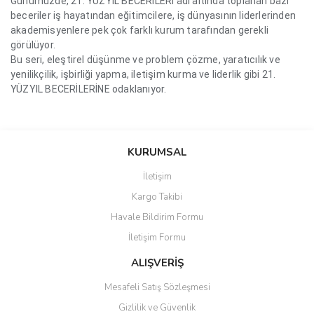
Günümüzde, 21. YÜZYIL BECERİLERİ adı altında toplanan bazı
beceriler iş hayatından eğitimcilere, iş dünyasının liderlerinden
akademisyenlere pek çok farklı kurum tarafından gerekli
görülüyor.
Bu seri, eleştirel düşünme ve problem çözme, yaratıcılık ve
yenilikçilik, işbirliği yapma, iletişim kurma ve liderlik gibi 21.
YÜZYIL BECERİLERİNE odaklanıyor.
Bu ürünün fiyat bilgisi, resim, ürün açıklamalarında ve diğer
konularda yetersiz gördüğünüz noktaları öneri formunu kullanarak
Bu ürüne ilk yorumu siz yapın!
KURUMSAL
tarafımıza iletebilirsiniz.
Görüş ve önerileriniz için teşekkür ederiz.
İletişim
Yorum Yaz
Kargo Takibi
Ürün resmi kalitesiz, bozuk veya görüntülenemiyor.
Havale Bildirim Formu
Ürün açıklamasında eksik bilgiler bulunuyor.
İletişim Formu
Ürün bilgilerinde hatalar bulunuyor.
Ürün fiyatı diğer sitelerden daha pahalı.
ALIŞVERİŞ
Bu ürüne benzer farklı alternatifler olmalı.
Mesafeli Satış Sözleşmesi
Gizlilik ve Güvenlik