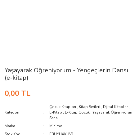
Yaşayarak Öğreniyorum - Yengeçlerin Dansı
(e-kitap)
0,00 TL
Çocuk Kitapları
,
Kitap Serileri
,
Dijital Kitaplar
,
Kategori
E-Kitap
,
E-Kitap Çocuk
,
Yaşayarak Öğreniyorum
Serisi
Marka
Minimo
Stok Kodu
EBUYHXKHV1