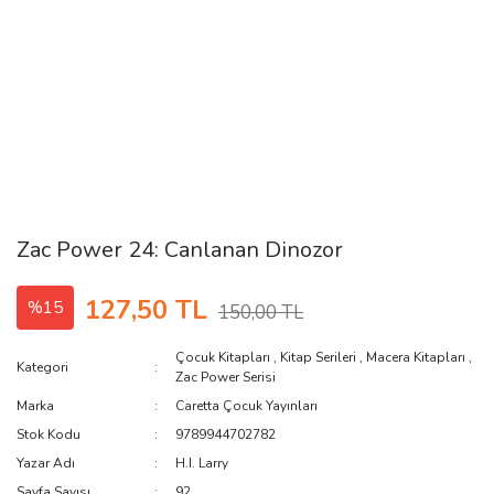
Zac Power 24: Canlanan Dinozor
127,50 TL
%15
150,00 TL
Çocuk Kitapları
,
Kitap Serileri
,
Macera Kitapları
,
Kategori
Zac Power Serisi
Marka
Caretta Çocuk Yayınları
Stok Kodu
9789944702782
Yazar Adı
H.I. Larry
Sayfa Sayısı
92