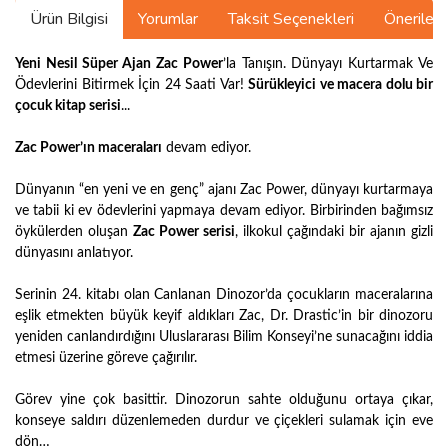
Ürün Bilgisi
Yorumlar
Taksit Seçenekleri
Önerilerin
Yeni Nesil Süper Ajan Zac Power
’la Tanışın. Dünyayı Kurtarmak Ve
Ödevlerini Bitirmek İçin 24 Saati Var!
Sürükleyici ve macera dolu bir
çocuk kitap serisi
...
Zac Power’ın maceraları
devam ediyor.
Dünyanın “en yeni ve en genç” ajanı Zac Power, dünyayı kurtarmaya
ve tabii ki ev ödevlerini yapmaya devam ediyor. Birbirinden bağımsız
öykülerden oluşan
Zac Power serisi
, ilkokul çağındaki bir ajanın gizli
dünyasını anlatıyor.
Serinin 24. kitabı olan Canlanan Dinozor’da çocukların maceralarına
eşlik etmekten büyük keyif aldıkları Zac, Dr. Drastic’in bir dinozoru
yeniden canlandırdığını Uluslararası Bilim Konseyi’ne sunacağını iddia
etmesi üzerine göreve çağırılır.
Görev yine çok basittir. Dinozorun sahte olduğunu ortaya çıkar,
konseye saldırı düzenlemeden durdur ve çiçekleri sulamak için eve
dön…