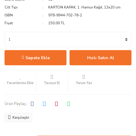
Cilt Tipi
KARTON KAPAK, 1. Hamur Kağıt, 13x20 cm
ISBN
978-9944-702-78-2
Fiyat
150,00 TL
Sepete Ekle
Hızlı Satın Al
Tavsiye Et
Yorum Yaz
Ürün Paylaş :
Karşılaştır