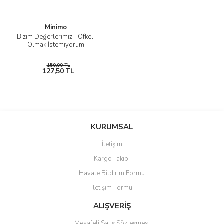
Minimo
Bizim Değerlerimiz - Öfkeli
Olmak İstemiyorum
150,00 TL
127,50 TL
KURUMSAL
İletişim
Kargo Takibi
Havale Bildirim Formu
İletişim Formu
ALIŞVERİŞ
Mesafeli Satış Sözleşmesi