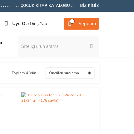
 . . . .
. . ÇOCUK KİTAP KATALOĞU . .
BİZ KİMİZ
Üye Ol
Giriş Yap
Sepetim
/
a
Toplam 4 ürün