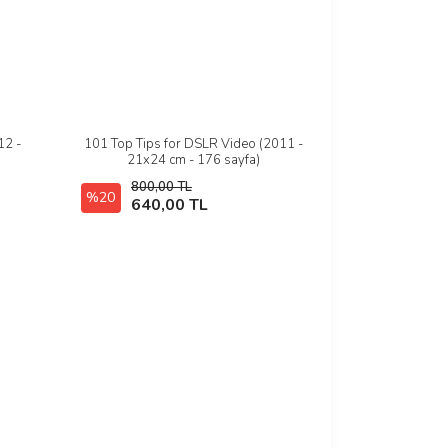
12 -
101 Top Tips for DSLR Video (2011 -
İncele
21x24 cm - 176 sayfa)
800,00 TL
%20
Hızlı Satın Al
640,00 TL