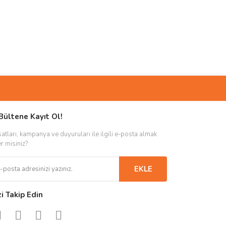
Bültene Kayıt Ol!
satları, kampanya ve duyuruları ile ilgili e-posta almak
er misiniz?
EKLE
zi Takip Edin