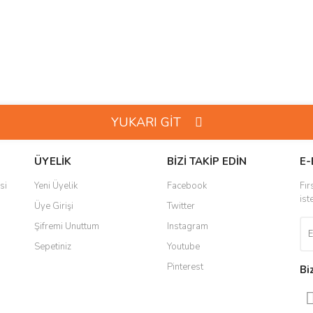
YUKARI GİT
ÜYELİK
BİZİ TAKİP EDİN
E-
si
Yeni Üyelik
Facebook
Fır
ist
Üye Girişi
Twitter
Şifremi Unuttum
Instagram
Sepetiniz
Youtube
Pinterest
Bi