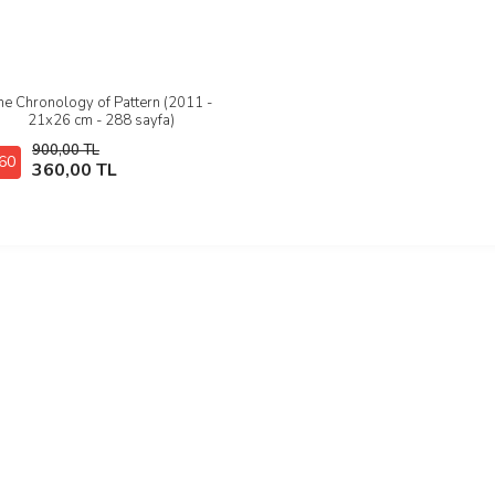
he Chronology of Pattern (2011 -
İncele
21x26 cm - 288 sayfa)
900,00 TL
60
Stokta Yok
360,00 TL