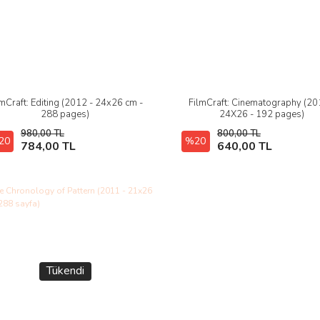
lmCraft: Editing (2012 - 24x26 cm -
FilmCraft: Cinematography (20
İncele
İncele
288 pages)
24X26 - 192 pages)
980,00 TL
800,00 TL
20
Hızlı Satın Al
%20
Hızlı Satın Al
784,00 TL
640,00 TL
Tükendi